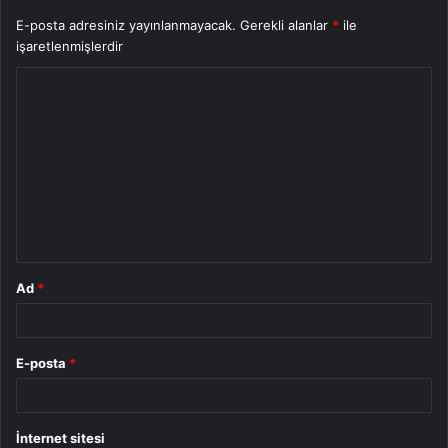
E-posta adresiniz yayınlanmayacak.
Gerekli alanlar
*
ile
işaretlenmişlerdir
Y
o
r
u
m
*
Ad
*
E-posta
*
İnternet sitesi