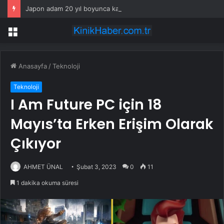
Japon adam 20 yıl boyunca karısıyla tek bir kelime konuşmadı, sebebini yıllar sonra açıkladı
Menü
Anasayfa
/
Teknoloji
Teknoloji
I Am Future PC için 18
Mayıs’ta Erken Erişim Olarak
Çıkıyor
AHMET ÜNAL
Şubat 3, 2023
0
11
1 dakika okuma süresi