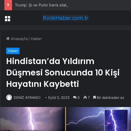
Trump: Şi ve Putin İran’a silah satmayacaklarını söyledi
Menü
Anasayfa
/
Haber
Haber
Hindistan’da Yıldırım
Düşmesi Sonucunda 10 Kişi
Hayatını Kaybetti
DENİZ AYRANCI
Eylül 5, 2023
0
7
Bir dakikadan az