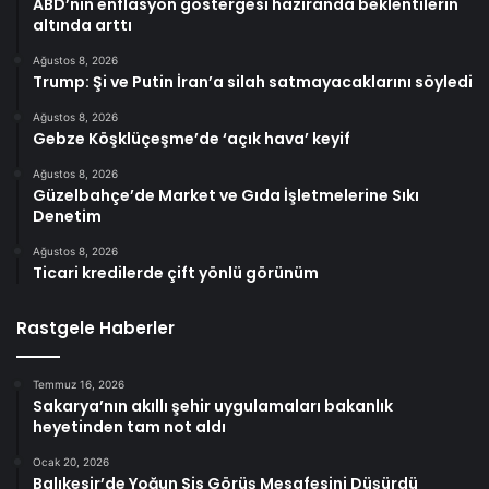
ABD’nin enflasyon göstergesi haziranda beklentilerin
altında arttı
Ağustos 8, 2026
Trump: Şi ve Putin İran’a silah satmayacaklarını söyledi
Ağustos 8, 2026
Gebze Köşklüçeşme’de ‘açık hava’ keyif
Ağustos 8, 2026
Güzelbahçe’de Market ve Gıda İşletmelerine Sıkı
Denetim
Ağustos 8, 2026
Ticari kredilerde çift yönlü görünüm
Rastgele Haberler
Temmuz 16, 2026
Sakarya’nın akıllı şehir uygulamaları bakanlık
heyetinden tam not aldı
Ocak 20, 2026
Balıkesir’de Yoğun Sis Görüş Mesafesini Düşürdü