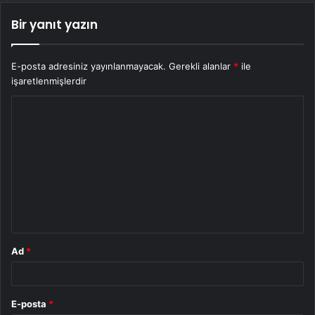
Bir yanıt yazın
E-posta adresiniz yayınlanmayacak.
Gerekli alanlar
*
ile
işaretlenmişlerdir
Y
o
r
u
m
*
Ad
*
E-posta
*