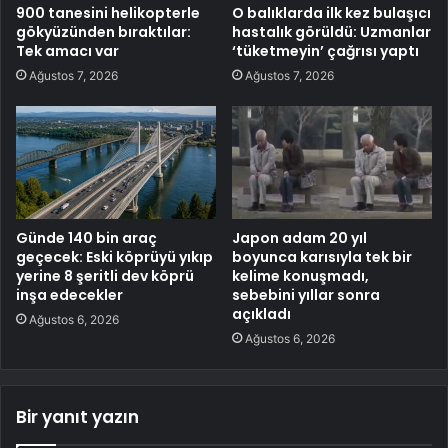
900 tanesini helikopterle
O balıklarda ilk kez bulaşıcı
gökyüzünden bıraktılar:
hastalık görüldü: Uzmanlar
Tek amacı var
‘tüketmeyin’ çağrısı yaptı
Ağustos 7, 2026
Ağustos 7, 2026
Günde 140 bin araç
Japon adam 20 yıl
geçecek: Eski köprüyü yıkıp
boyunca karısıyla tek bir
yerine 8 şeritli dev köprü
kelime konuşmadı,
inşa edecekler
sebebini yıllar sonra
açıkladı
Ağustos 6, 2026
Ağustos 6, 2026
Bir yanıt yazın