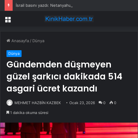
İsrail basını yazdı: Netanyahu ABD ziyareti için ülkeden gizlice ayrıldı
Menü
Anasayfa
/
Dünya
Dünya
Gündemden düşmeyen
güzel şarkıcı dakikada 514
asgari ücret kazandı
MEHMET HAZBİN KAZBEK
Ocak 23, 2026
0
0
1 dakika okuma süresi