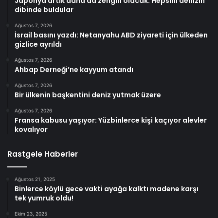
Japonya artık daha da zengin olacak: Hepsini denizin
dibinde buldular
Ağustos 7, 2026
İsrail basını yazdı: Netanyahu ABD ziyareti için ülkeden
gizlice ayrıldı
Ağustos 7, 2026
Ahbap Derneği’ne kayyum atandı
Ağustos 7, 2026
Bir ülkenin başkentini deniz yutmak üzere
Ağustos 7, 2026
Fransa kabusu yaşıyor: Yüzbinlerce kişi kaçıyor alevler
kovalıyor
Rastgele Haberler
Ağustos 21, 2025
Binlerce köylü gece vakti ayağa kalktı madene karşı
tek yumruk oldu!
Ekim 23, 2025