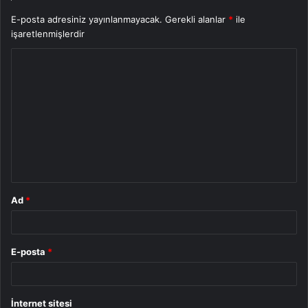
E-posta adresiniz yayınlanmayacak.
Gerekli alanlar
*
ile
işaretlenmişlerdir
Y
o
r
u
m
*
Ad
*
E-posta
*
İnternet sitesi