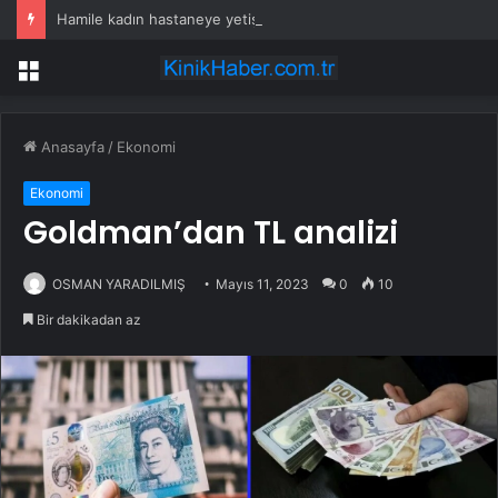
Hamile kadın hastaneye yetişemedi, motosiklet üzerinde doğum yaptı
Menü
Anasayfa
/
Ekonomi
Ekonomi
Goldman’dan TL analizi
OSMAN YARADILMIŞ
Mayıs 11, 2023
0
10
Bir dakikadan az