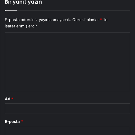
Bir yanıt yazın
E-posta adresiniz yayınlanmayacak.
Gerekli alanlar
*
ile
işaretlenmişlerdir
Y
o
r
u
m
*
Ad
*
E-posta
*