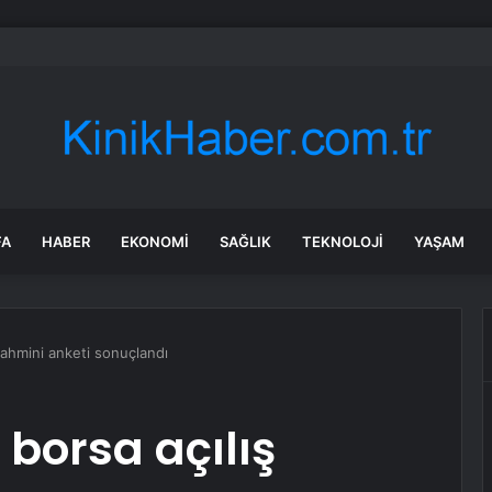
’tan ‘Terörsüz Türkiye’ için çerçeve yasa sinyali
FA
HABER
EKONOMI
SAĞLIK
TEKNOLOJI
YAŞAM
tahmini anketi sonuçlandı
 borsa açılış