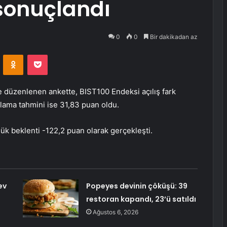
sonuçlandı
0
0
Bir dakikadan az
VKontakte
Odnoklassniki
Pocket
le düzenlenen ankette, BIST100 Endeksi açılış fark
lama tahmini ise 31,83 puan oldu.
ük beklenti -122,2 puan olarak gerçekleşti.
ev
Popeyes devinin çöküşü: 39
restoran kapandı, 23’ü satıldı
Ağustos 6, 2026