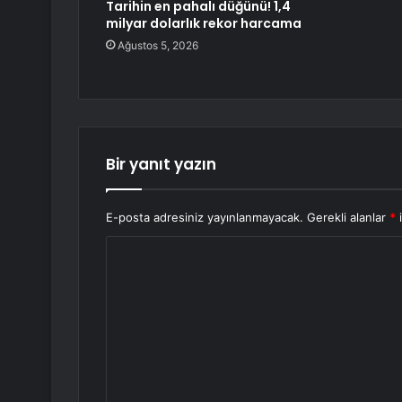
Tarihin en pahalı düğünü! 1,4
milyar dolarlık rekor harcama
Ağustos 5, 2026
Bir yanıt yazın
E-posta adresiniz yayınlanmayacak.
Gerekli alanlar
*
i
Y
o
r
u
m
*