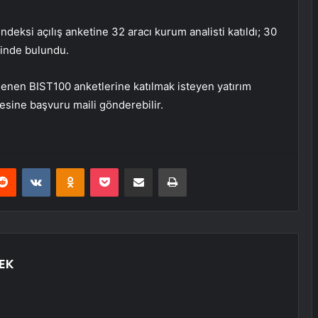
ndeksi açılış anketine 32 aracı kurum analisti katıldı; 30
ininde bulundu.
enen BIST100 anketlerine katılmak isteyen yatırım
esine başvuru maili gönderebilir.
erest
Reddit
VKontakte
Odnoklassniki
Pocket
E-Posta ile paylaş
Yazdır
EK