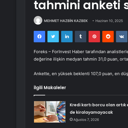
tahmini anketi 
MEHMET HAZBİN KAZBEK
Haziran 10, 2025
Facebook
Twitter
LinkedIn
Tumblr
Pinterest
Reddit
Foreks – ForInvest Haber tarafından analistler
değerine ilişkin medyan tahmin 31,0 puan, orta
Ankette, en yüksek beklenti 107,0 puan, en düş
İlgili Makaleler
Kredi kartı borcu olan artık 
de kiralayamayacak
Ağustos 7, 2026