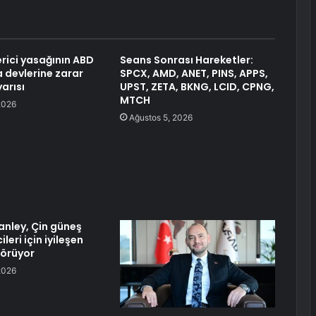
erici yasağının ABD
Seans Sonrası Hareketler:
 devlerine zarar
SPCX, AMD, ANET, PINS, APPS,
arısı
UPST, ZETA, BKNG, LCID, CPNG,
MTCH
2026
Ağustos 5, 2026
nley, Çin güneş
leri için iyileşen
örüyor
2026