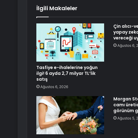
İlgili Makaleler
Çin alıcı-v
yapay zeka
vereceği uy
Ağustos 6, 
Tasfiye e-ihalelerine yoğun
ilgi! 6 ayda 2,7 milyar TL’lik
satış
Ağustos 6, 2026
Morgan Sta
camı üretici
görünüm g
Ağustos 5, 