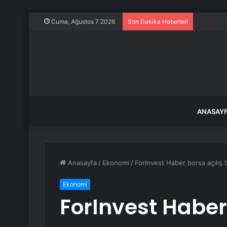
Kurtulmuş
Cuma, Ağustos 7 2026
Son Dakika Haberleri
ANASAY
Anasayfa
/
Ekonomi
/
ForInvest Haber borsa açılış 
Ekonomi
ForInvest Haber