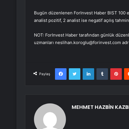
Bugün düzenlenen ForInvest Haber
BIST 100
e
analist pozitif, 2 analist ise negatif açılış tahm
NOT: ForInvest Haber tarafından günlük düzenl
uzmanları
neslihan.koroglu@forinvest.com
adr
Facebook
Twitter
LinkedIn
Tumblr
Pint
Paylaş
MEHMET HAZBİN KAZB