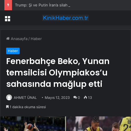
Trump: Şi ve Putin İran’a silah satmayacaklarını söyledi
Menü
Anasayfa
/
Haber
Haber
Fenerbahçe Beko, Yunan
temsilcisi Olympiakos’u
sahasında mağlup etti
AHMET ÜNAL
Mayıs 12, 2023
0
13
1 dakika okuma süresi