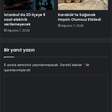
İstanbul’da 20 ilçeye 9
Karabük’te Sağanak
saat elektrik
Hayatı Olumsuz Etkiledi
verilemeyecek
Ağustos 7, 2026
Ağustos 7, 2026
Bir yanıt yazın
E-posta adresiniz yayınlanmayacak.
Gerekli alanlar
*
ile
işaretlenmişlerdir
Y
o
r
u
m