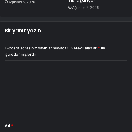
sıkılaştırıyor
Ağustos 5, 2026
Ağustos 5, 2026
Bir yanıt yazın
E-posta adresiniz yayınlanmayacak.
Gerekli alanlar
*
ile
işaretlenmişlerdir
Y
o
r
u
m
*
Ad
*