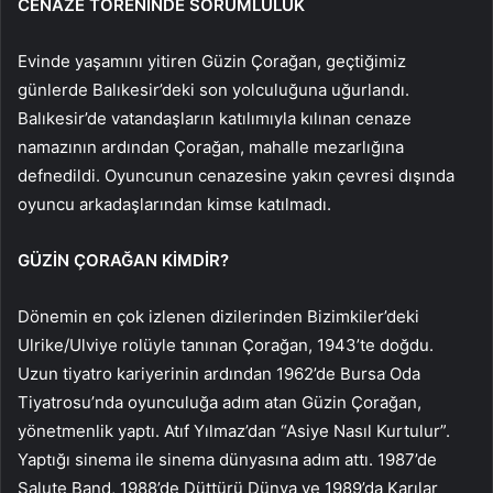
CENAZE TÖRENİNDE SORUMLULUK
Evinde yaşamını yitiren Güzin Çorağan, geçtiğimiz
günlerde Balıkesir’deki son yolculuğuna uğurlandı.
Balıkesir’de vatandaşların katılımıyla kılınan cenaze
namazının ardından Çorağan, mahalle mezarlığına
defnedildi. Oyuncunun cenazesine yakın çevresi dışında
oyuncu arkadaşlarından kimse katılmadı.
GÜZİN ÇORAĞAN KİMDİR?
Dönemin en çok izlenen dizilerinden Bizimkiler’deki
Ulrike/Ulviye rolüyle tanınan Çorağan, 1943’te doğdu.
Uzun tiyatro kariyerinin ardından 1962’de Bursa Oda
Tiyatrosu’nda oyunculuğa adım atan Güzin Çorağan,
yönetmenlik yaptı. Atıf Yılmaz’dan “Asiye Nasıl Kurtulur”.
Yaptığı sinema ile sinema dünyasına adım attı. 1987’de
Salute Band, 1988’de Düttürü Dünya ve 1989’da Karılar