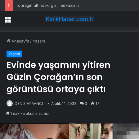
Toprağın altındaki gizli mekanizma keşfedildi: Tohumlar yağmuru duyabiliyormuş
Menü
Anasayfa
/
Yaşam
Yaşam
Evinde yaşamını yitiren
Güzin Çorağan’ın son
görüntüsü ortaya çıktı
DENİZ AYRANCI
Aralık 11, 2022
0
17
1 dakika okuma süresi