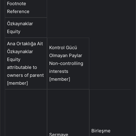
Footnote
Reference
Özkaynaklar
Equity
Ana Ortaklığa Ait
Kontrol Gücü
Özkaynaklar
Olmayan Paylar
Equity
Non-controlling
attributable to
interests
owners of parent
[member]
[member]
Birleşme
P
Sermaye