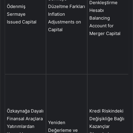
Denkleştirme
İ
Ödenmiş
Düzeltme Farkları
Hesabı
K
Sermaye
Inflation
Balancing
A
Issued Capital
Adjustments on
Account for
C
Capital
Merger Capital
S
Ö
Özkaynağa Dayalı
Kredi Riskindeki
F
Finansal Araçlara
Değişikliğe Bağlı
Y
Yeniden
Yatırımlardan
Kazançlar
İ
Değerleme ve