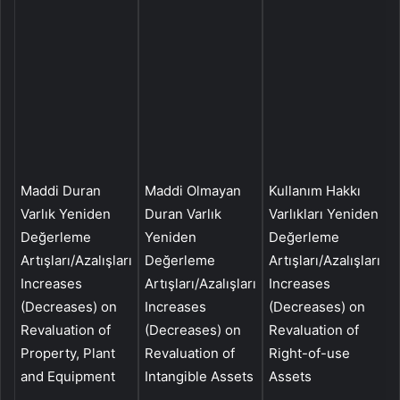
Maddi Duran
Maddi Olmayan
Kullanım Hakkı
T
Varlık Yeniden
Duran Varlık
Varlıkları Yeniden
P
Değerleme
Yeniden
Değerleme
Artışları/Azalışları
Değerleme
Artışları/Azalışları
K
Increases
Artışları/Azalışları
Increases
G
(Decreases) on
Increases
(Decreases) on
Revaluation of
(Decreases) on
Revaluation of
o
Property, Plant
Revaluation of
Right-of-use
P
and Equipment
Intangible Assets
Assets