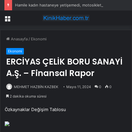
Hamile kadın hastaneye yetişemedi, motosiklet üzerinde doğum yaptı
Menü
Anasayfa
/
Ekonomi
Ekonomi
ERCİYAS ÇELİK BORU SANAYİ
A.Ş. – Finansal Rapor
MEHMET HAZBİN KAZBEK
Mayıs 11, 2024
0
0
2 dakika okuma süresi
Özkaynaklar Değişim Tablosu