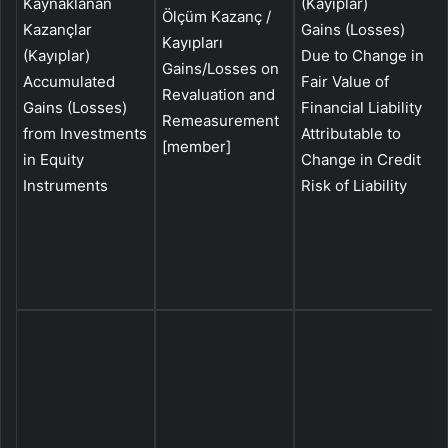
Kaynaklanan
(Kayıplar)
R
Ölçüm Kazanç /
Kazançlar
Gains (Losses)
K
Kayıpları
(Kayıplar)
Due to Change in
(
Gains/Losses on
Accumulated
Fair Value of
G
Revaluation and
Gains (Losses)
Financial Liability
Remeasurement
from Investments
Attributable to
I
[member]
in Equity
Change in Credit
Instruments
Risk of Liability
i
I