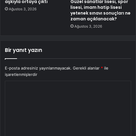
aşkıyla ortaya çıktı
Güzel sanatlar lisesi, spor
lisesi, imam hatip lisesi
Ağustos 3, 2026
yetenek sınavı sonuçları ne
zaman açıklanacak?
Ağustos 3, 2026
Bir yanıt yazın
E-posta adresiniz yayınlanmayacak.
Gerekli alanlar
*
ile
işaretlenmişlerdir
Y
o
r
u
m
*