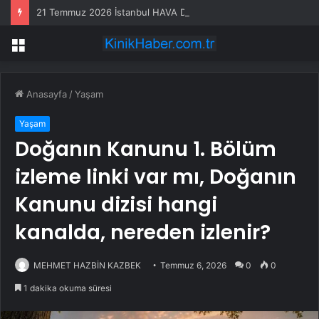
21 Temmuz 2026 İstanbul HAVA DURUMU! Yarın İstanbul’da hava nasıl olacak, yağış var mı?
Menü
Anasayfa
/
Yaşam
Yaşam
Doğanın Kanunu 1. Bölüm
izleme linki var mı, Doğanın
Kanunu dizisi hangi
kanalda, nereden izlenir?
MEHMET HAZBİN KAZBEK
Temmuz 6, 2026
0
0
1 dakika okuma süresi