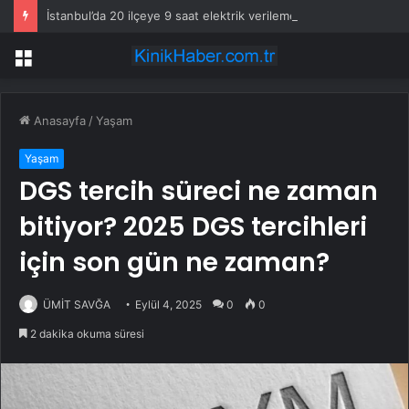
İstanbul’da 20 ilçeye 9 saat elektrik verilemeyecek
Menü
Anasayfa
/
Yaşam
Yaşam
DGS tercih süreci ne zaman
bitiyor? 2025 DGS tercihleri
için son gün ne zaman?
ÜMİT SAVĞA
Eylül 4, 2025
0
0
2 dakika okuma süresi