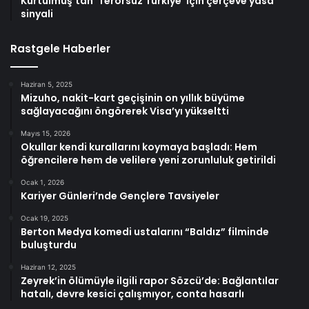
Kurtulmuş’tan ‘Terörsüz Türkiye’ için çerçeve yasa
sinyali
Rastgele Haberler
Haziran 5, 2025
Mizuho, nakit-kart geçişinin on yıllık büyüme
sağlayacağını öngörerek Visa’yı yükseltti
Mayıs 15, 2026
Okullar kendi kurallarını koymaya başladı: Hem
öğrencilere hem de velilere yeni zorunluluk getirildi
Ocak 1, 2026
Kariyer Günleri’nde Gençlere Tavsiyeler
Ocak 19, 2025
Berton Medya komedi ustalarını “Baldız” filminde
buluşturdu
Haziran 12, 2025
Zeyrek’in ölümüyle ilgili rapor Sözcü’de: Bağlantılar
hatalı, devre kesici çalışmıyor, conta hasarlı