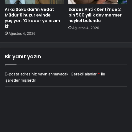
Arka Sokaklar’ın Vedat
Sardes Antik Kenti’nde 2
Müdür’ü huzur evinde
bin 500 yıllık dev mermer
yaşıyor: ‘O kadar yalnızım
heykel bulundu
ki’
Ağustos 4, 2026
Ağustos 4, 2026
Bir yanıt yazın
E-posta adresiniz yayınlanmayacak.
Gerekli alanlar
*
ile
işaretlenmişlerdir
Y
o
r
u
m