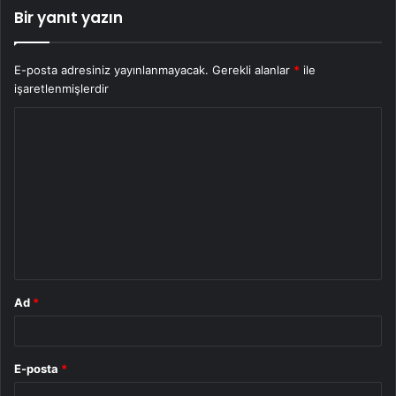
Bir yanıt yazın
E-posta adresiniz yayınlanmayacak.
Gerekli alanlar
*
ile
işaretlenmişlerdir
Y
o
r
u
m
*
Ad
*
E-posta
*