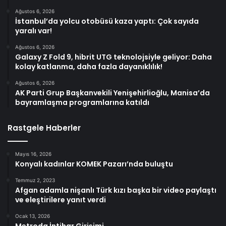
Ağustos 6, 2026
İstanbul’da yolcu otobüsü kaza yaptı: Çok sayıda
yaralı var!
Ağustos 6, 2026
Galaxy Z Fold 9, hibrit UTG teknolojsiyle geliyor: Daha
kolay katlanma, daha fazla dayanıklılık!
Ağustos 6, 2026
AK Parti Grup Başkanvekili Yenişehirlioğlu, Manisa’da
bayramlaşma programlarına katıldı
Rastgele Haberler
Mayıs 16, 2026
Konyalı kadınlar KOMEK Pazarı’nda buluştu
Temmuz 2, 2023
Afgan adamla nişanlı Türk kızı başka bir video paylaştı
ve eleştirilere yanıt verdi
Ocak 13, 2026
Metroda İntihar Girişimi