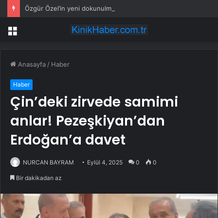
Özgür Özel’in yeni dokunulmazlık fezlekesinde ne var?
Menü
Anasayfa
/
Haber
Haber
Çin’deki zirvede samimi
anlar! Pezeşkiyan’dan
Erdoğan’a davet
NURCAN BAYRAM
Eylül 4, 2025
0
0
Bir dakikadan az