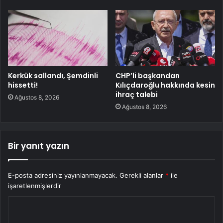
Kerkük sallandı, Şemdinli
CHP’li başkandan
hissetti!
Kılıçdaroğlu hakkında kesin
ihraç talebi
Ağustos 8, 2026
Ağustos 8, 2026
Bir yanıt yazın
E-posta adresiniz yayınlanmayacak.
Gerekli alanlar
*
ile
işaretlenmişlerdir
Y
o