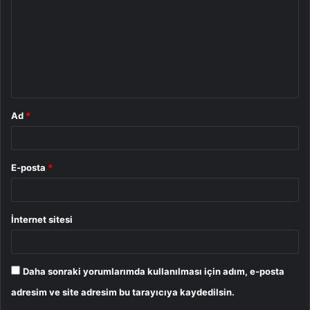
r
u
m
*
Ad
*
E-posta
*
İnternet sitesi
Daha sonraki yorumlarımda kullanılması için adım, e-posta
adresim ve site adresim bu tarayıcıya kaydedilsin.