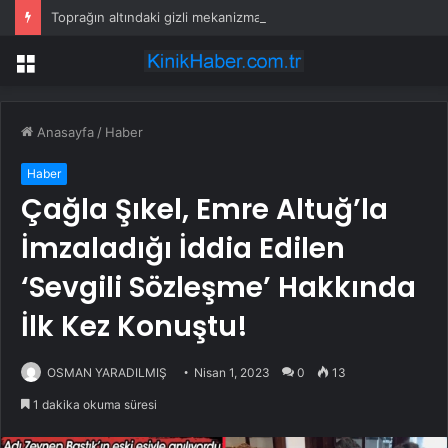
Toprağın altındaki gizli mekanizma keşfedildi: Tohumlar yağmuru duyabiliyormuş
Menü
Anasayfa
/
Haber
Haber
Çağla Şıkel, Emre Altuğ’la
İmzaladığı İddia Edilen
‘Sevgili Sözleşme’ Hakkında
İlk Kez Konuştu!
OSMAN YARADILMIŞ
Nisan 1, 2023
0
13
1 dakika okuma süresi