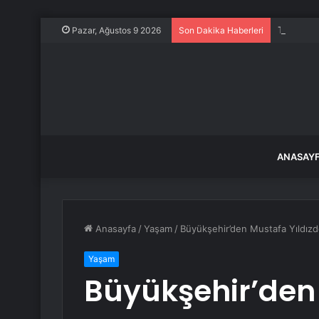
Toprağın 
Pazar, Ağustos 9 2026
Son Dakika Haberleri
ANASAY
Anasayfa
/
Yaşam
/
Büyükşehir’den Mustafa Yıldız
Yaşam
Büyükşehir’den