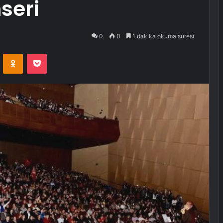
seri
0
0
1 dakika okuma süresi
VKontakte
Odnoklassniki
Pocket