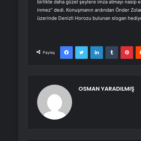
birlikte daha güzel şeylere imza atmayı nasip e
inmez” dedi. Konuşmanın ardından Önder Zolan
üzerinde Denizli Horozu bulunan slogan hediye
Facebook
Twitter
LinkedIn
Tumblr
Pint
Paylaş
OSMAN YARADILMIŞ