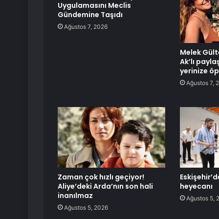
Uygulamasını Meclis
Gündemine Taşıdı
Ağustos 7, 2026
Melek Gült
Ak’lı paylaş
yerinize ö
Ağustos 7, 
Zaman çok hızlı geçiyor!
Eskişehir’d
Aliye’deki Arda’nın son hali
heyecanı
inanılmaz
Ağustos 5, 
Ağustos 5, 2026