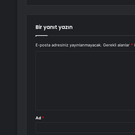
Bir yanıt yazın
E-posta adresiniz yayınlanmayacak.
Gerekli alanlar
*
i
Y
o
r
u
m
*
Ad
*