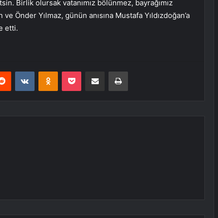
tsin. Birlik olursak vatanımız bölünmez, bayrağımız
 ve Önder Yılmaz, günün anısına Mustafa Yıldızdoğan’a
 etti.
erest
Reddit
VKontakte
Odnoklassniki
Pocket
E-Posta ile paylaş
Yazdır