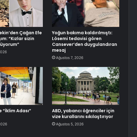
ekin’den Çağan Efe
Yoğun bakıma kaldırılmıştı:
ım: “Kızlar sizin
Lösemi tedavisi gören
püyorum”
Cansever’den duygulandıran
mesaj
2026
Ağustos 7, 2026
e “İklim Adası”
ABD, yabancı öğrenciler için
vize kurallarını sıkılaştırıyor
2026
Ağustos 5, 2026