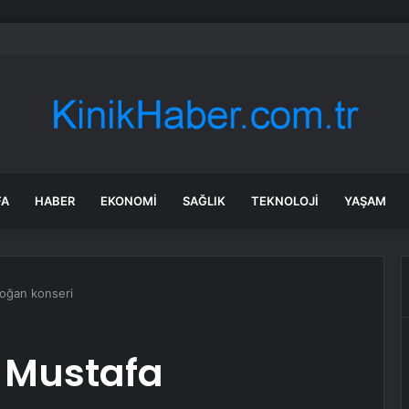
altındaki gizli mekanizma keşfedildi: Tohumlar yağmuru duyabiliyormuş
FA
HABER
EKONOMI
SAĞLIK
TEKNOLOJI
YAŞAM
doğan konseri
 Mustafa