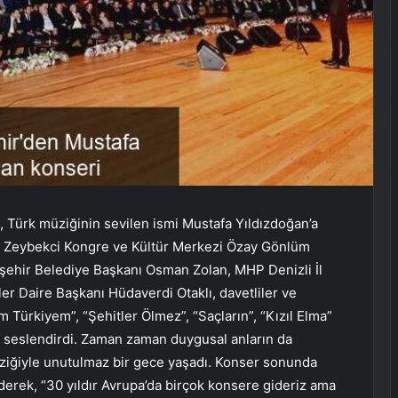
, Türk müziğinin sevilen ismi Mustafa Yıldızdoğan’a
t Zeybekci Kongre ve Kültür Merkezi Özay Gönlüm
ehir Belediye Başkanı Osman Zolan, MHP Denizli İl
er Daire Başkanı Hüdaverdi Otaklı, davetliler ve
m Türkiyem”, “Şehitler Ölmez”, “Saçların”, “Kızıl Elma”
te seslendirdi. Zaman zaman duygusal anların da
üziğiyle unutulmaz bir gece yaşadı. Konser sonunda
erek, “30 yıldır Avrupa’da birçok konsere gideriz ama