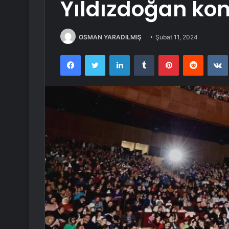
Yıldızdoğan kon
OSMAN YARADILMIŞ
Şubat 11, 2024
Facebook
Twitter
LinkedIn
Tumblr
Pinterest
Reddit