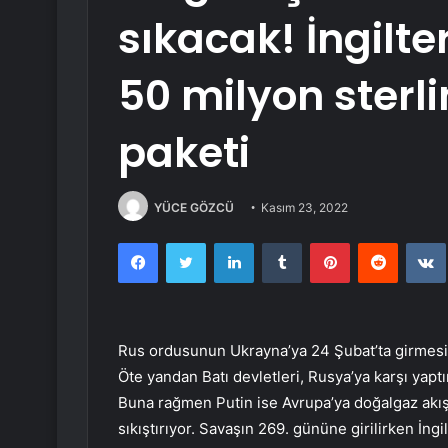
sıkacak! İngilt
50 milyon sterl
paketi
YÜCE GÖZCÜ
Kasım 23, 2022
Facebook
Twitter
LinkedIn
Tumblr
Pinterest
Reddit
Rus ordusunun Ukrayna’ya 24 Şubat’ta girmesiy
Öte yandan Batı devletleri, Rusya’ya karşı yaptı
Buna rağmen Putin ise Avrupa’ya doğalgaz akışın
sıkıştırıyor. Savaşın 269. gününe girilirken İng