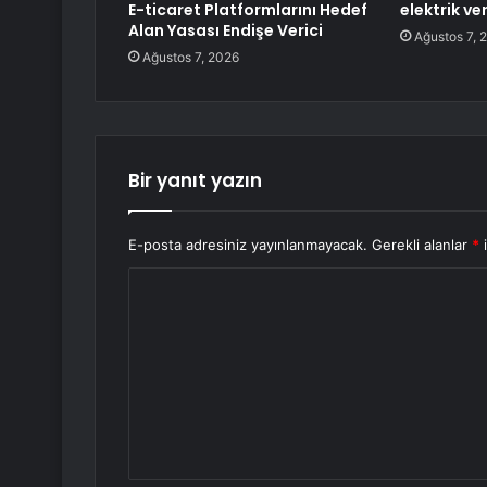
E-ticaret Platformlarını Hedef
elektrik v
Alan Yasası Endişe Verici
Ağustos 7, 
Ağustos 7, 2026
Bir yanıt yazın
E-posta adresiniz yayınlanmayacak.
Gerekli alanlar
*
i
Y
o
r
u
m
*