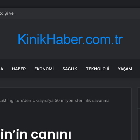
: Şi ve Putin İran’a silah satmayacaklarını söyledi
FA
HABER
EKONOMI
SAĞLIK
TEKNOLOJI
YAŞAM
ak! İngiltere’den Ukrayna’ya 50 milyon sterlinlik savunma
n’in canını