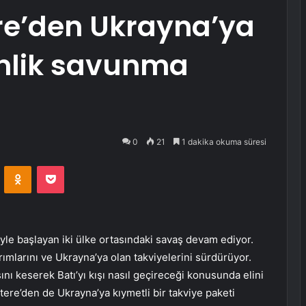
ere’den Ukrayna’ya
inlik savunma
0
21
1 dakika okuma süresi
VKontakte
Odnoklassniki
Pocket
le başlayan iki ülke ortasındaki savaş devam ediyor.
rımlarını ve Ukrayna’ya olan takviyelerini sürdürüyor.
ı keserek Batı’yı kışı nasıl geçireceği konusunda elini
iltere’den de Ukrayna’ya kıymetli bir takviye paketi