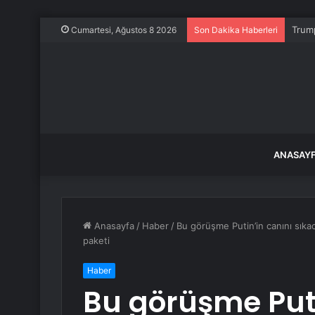
Trump
Cumartesi, Ağustos 8 2026
Son Dakika Haberleri
ANASAY
Anasayfa
/
Haber
/
Bu görüşme Putin’in canını sıkac
paketi
Haber
Bu görüşme Puti