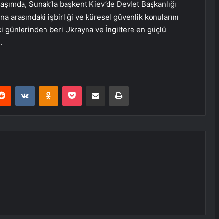
aşımda, Sunak’la başkent Kiev’de Devlet Başkanlığı
na arasındaki işbirliği ve küresel güvenlik konularını
inci günlerinden beri Ukrayna ve İngiltere en güçlü
.
erest
Reddit
VKontakte
Odnoklassniki
Pocket
E-Posta ile paylaş
Yazdır