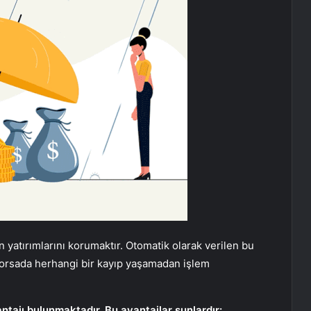
n yatırımlarını korumaktır. Otomatik olarak verilen bu
r borsada herhangi bir kayıp yaşamadan işlem
antajı bulunmaktadır. Bu avantajlar şunlardır: