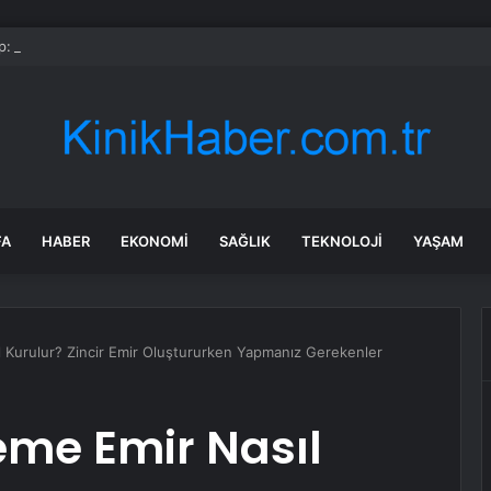
: Şi ve Putin İran’a silah satmayacaklarını söyledi
FA
HABER
EKONOMI
SAĞLIK
TEKNOLOJI
YAŞAM
l Kurulur? Zincir Emir Oluştururken Yapmanız Gerekenler
eme Emir Nasıl