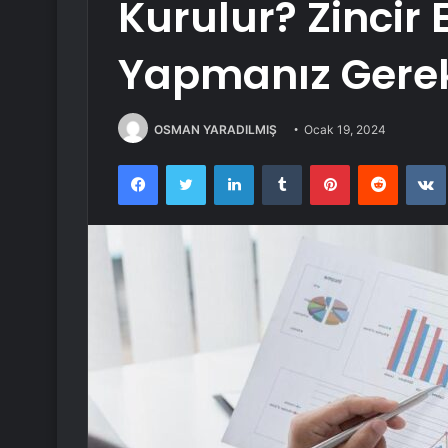
Kurulur? Zincir
Yapmanız Gere
OSMAN YARADILMIŞ
Ocak 19, 2024
Facebook
Twitter
LinkedIn
Tumblr
Pinterest
Reddit