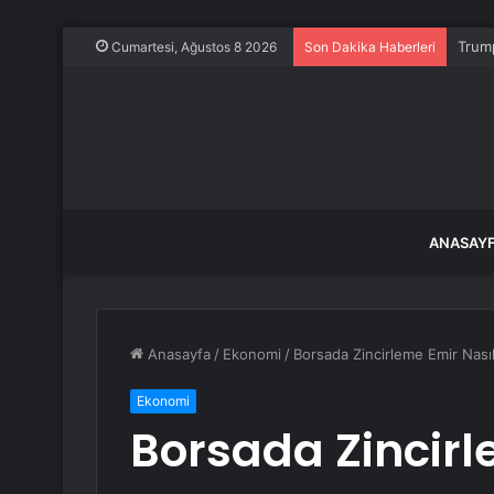
Trump
Cumartesi, Ağustos 8 2026
Son Dakika Haberleri
ANASAY
Anasayfa
/
Ekonomi
/
Borsada Zincirleme Emir Nası
Ekonomi
Borsada Zincirl