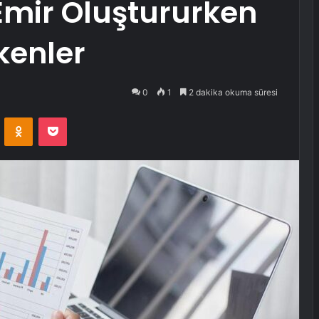
 Emir Oluştururken
kenler
0
1
2 dakika okuma süresi
VKontakte
Odnoklassniki
Pocket