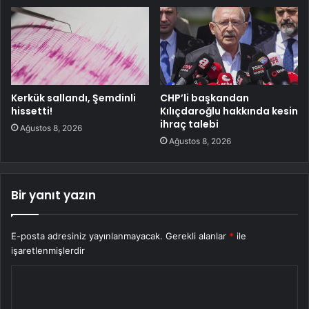
Kerkük sallandı, Şemdinli
CHP’li başkandan
hissetti!
Kılıçdaroğlu hakkında kesin
ihraç talebi
Ağustos 8, 2026
Ağustos 8, 2026
Bir yanıt yazın
E-posta adresiniz yayınlanmayacak.
Gerekli alanlar
*
ile
işaretlenmişlerdir
Y
o