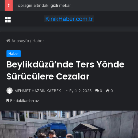
Toprağın altındaki gizli mekanizma keşfedildi: Tohumlar yağmuru duyabiliyormuş
Menü
Anasayfa
/
Haber
Haber
Beylikdüzü’nde Ters Yönde
Sürücülere Cezalar
MEHMET HAZBİN KAZBEK
Eylül 2, 2025
0
0
Bir dakikadan az