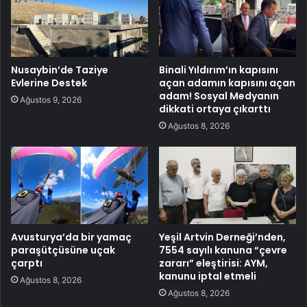
Nusaybin’de Taziye
Binali Yıldırım’ın kapısını
Evlerine Destek
açan adamın kapısını açan
adam! Sosyal Medyanın
Ağustos 9, 2026
dikkati ortaya çıkarttı
Ağustos 8, 2026
Avusturya’da bir yamaç
Yeşil Artvin Derneği’nden,
paraşütçüsüne uçak
7554 sayılı kanuna “çevre
çarptı
zararı” eleştirisi: AYM,
kanunu iptal etmeli
Ağustos 8, 2026
Ağustos 8, 2026