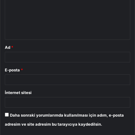
r
u
m
*
Ad
*
E-posta
*
İnternet sitesi
Daha sonraki yorumlarımda kullanılması için adım, e-posta
adresim ve site adresim bu tarayıcıya kaydedilsin.