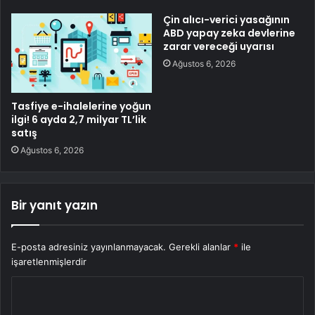
Çin alıcı-verici yasağının
ABD yapay zeka devlerine
zarar vereceği uyarısı
Ağustos 6, 2026
Tasfiye e-ihalelerine yoğun
ilgi! 6 ayda 2,7 milyar TL’lik
satış
Ağustos 6, 2026
Bir yanıt yazın
E-posta adresiniz yayınlanmayacak.
Gerekli alanlar
*
ile
işaretlenmişlerdir
Y
o