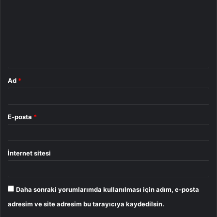
r
u
m
*
Ad
*
E-posta
*
İnternet sitesi
Daha sonraki yorumlarımda kullanılması için adım, e-posta
adresim ve site adresim bu tarayıcıya kaydedilsin.