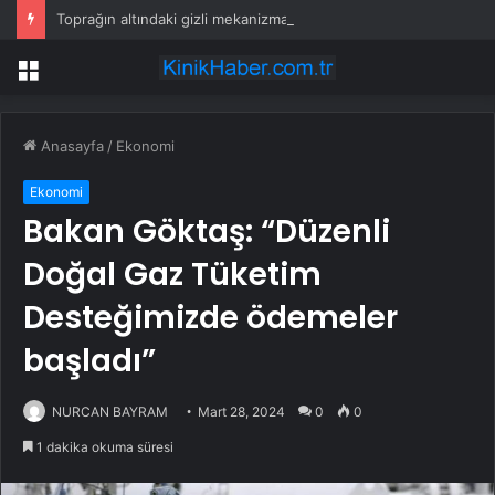
Toprağın altındaki gizli mekanizma keşfedildi: Tohumlar yağmuru duyabiliyormuş
Menü
Anasayfa
/
Ekonomi
Ekonomi
Bakan Göktaş: “Düzenli
Doğal Gaz Tüketim
Desteğimizde ödemeler
başladı”
NURCAN BAYRAM
Mart 28, 2024
0
0
1 dakika okuma süresi