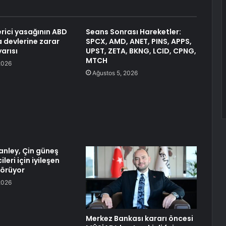
erici yasağının ABD
Seans Sonrası Hareketler:
 devlerine zarar
SPCX, AMD, ANET, PINS, APPS,
arısı
UPST, ZETA, BKNG, LCID, CPNG,
MTCH
2026
Ağustos 5, 2026
nley, Çin güneş
leri için iyileşen
örüyor
2026
Merkez Bankası kararı öncesi