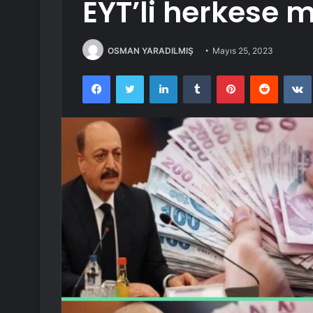
EYT’li herkese 
OSMAN YARADILMIŞ
Mayıs 25, 2023
Facebook
Twitter
LinkedIn
Tumblr
Pinterest
Reddit