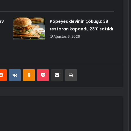
ev
Popeyes devinin çöküşü: 39
restoran kapandı, 23’ü satıldı
Ağustos 6, 2026
erest
Reddit
VKontakte
Odnoklassniki
Pocket
E-Posta ile paylaş
Yazdır