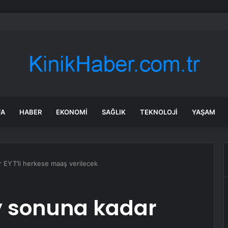
’tan ‘Terörsüz Türkiye’ için çerçeve yasa sinyali
FA
HABER
EKONOMI
SAĞLIK
TEKNOLOJI
YAŞAM
r EYT’li herkese maaş verilecek
y sonuna kadar