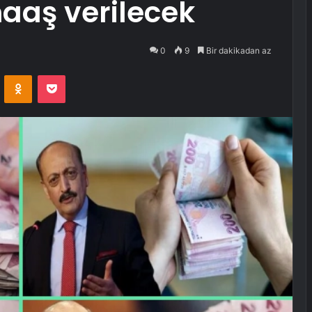
maaş verilecek
0
9
Bir dakikadan az
VKontakte
Odnoklassniki
Pocket