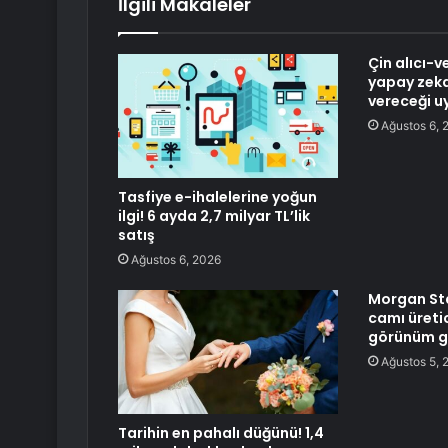
İlgili Makaleler
Çin alıcı-v
yapay zeka
vereceği uy
Ağustos 6, 
Tasfiye e-ihalelerine yoğun
ilgi! 6 ayda 2,7 milyar TL’lik
satış
Ağustos 6, 2026
Morgan Sta
camı üretici
görünüm g
Ağustos 5, 
Tarihin en pahalı düğünü! 1,4