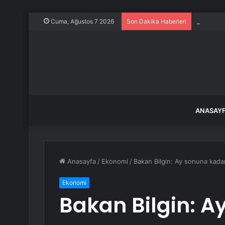
Kurtulmuş
Cuma, Ağustos 7 2026
Son Dakika Haberleri
ANASAY
Anasayfa
/
Ekonomi
/
Bakan Bilgin: Ay sonuna kada
Ekonomi
Bakan Bilgin: A