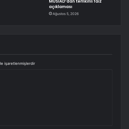
MÜSİAD’dan temkinli faiz
açıklaması
Ağustos 5, 2026
le işaretlenmişlerdir