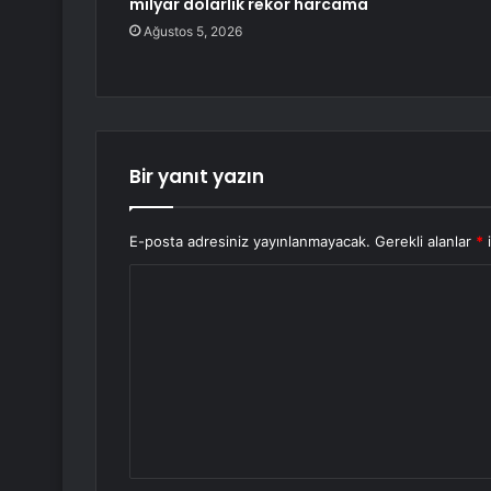
milyar dolarlık rekor harcama
Ağustos 5, 2026
Bir yanıt yazın
E-posta adresiniz yayınlanmayacak.
Gerekli alanlar
*
i
Y
o
r
u
m
*