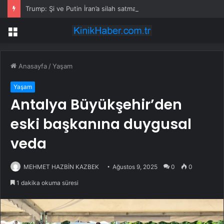
Trump: Şi ve Putin İran’a silah satmayacaklarını söyledi
Menü
Anasayfa
/
Yaşam
Yaşam
Antalya Büyükşehir’den
eski başkanına duygusal
veda
MEHMET HAZBİN KAZBEK
Ağustos 9, 2025
0
0
1 dakika okuma süresi