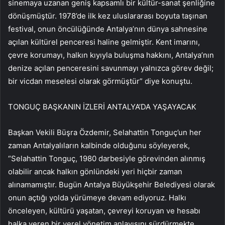
sinemaya uzanan geniş kapsamlı bir kültür-sanat şenliğine
dönüşmüştür. 1978’de ilk kez uluslararası boyuta taşınan
festival, onun öncülüğünde Antalya’nın dünya sahnesine
açılan kültürel penceresi haline gelmiştir. Kent imarını,
çevre korumayı, halkın kıyıyla buluşma hakkını, Antalya’nın
denize açılan penceresini savunmayı yalnızca görev değil;
bir vicdan meselesi olarak görmüştür” diye konuştu.
TONGUÇ BAŞKANIN İZLERİ ANTALYA’DA YAŞAYACAK
Başkan Vekili Büşra Özdemir, Selahattin Tonguç’un her
zaman Antalyalıların kalbinde olduğunu söyleyerek,
“Selahattin Tonguç, 1980 darbesiyle görevinden alınmış
olabilir ancak halkın gönlündeki yeri hiçbir zaman
alınamamıştır. Bugün Antalya Büyükşehir Belediyesi olarak
onun açtığı yolda yürümeye devam ediyoruz. Halkı
önceleyen, kültürü yaşatan, çevreyi koruyan ve hesabı
halka veren bir yerel yönetim anlayışını sürdürmekte