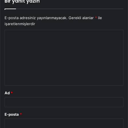
Bir yanıt yazın
E-posta adresiniz yayınlanmayacak.
Gerekli alanlar
*
ile
işaretlenmişlerdir
Y
o
r
u
m
*
Ad
*
E-posta
*