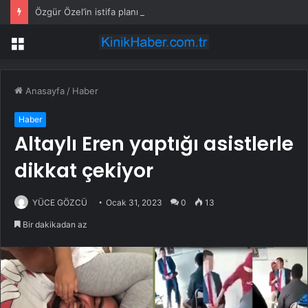
Özgür Özel’in istifa planı ortaya çıktı
Menü
Anasayfa
/
Haber
Haber
Altaylı Eren yaptığı asistlerle
dikkat çekiyor
YÜCE GÖZCÜ
Ocak 31, 2023
0
13
Bir dakikadan az