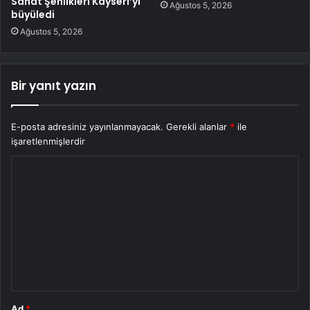
Sanat Şenlikleri Kayseri’yi
Ağustos 5, 2026
büyüledi
Ağustos 5, 2026
Bir yanıt yazın
E-posta adresiniz yayınlanmayacak.
Gerekli alanlar
*
ile
işaretlenmişlerdir
Y
o
r
u
m
*
Ad
*