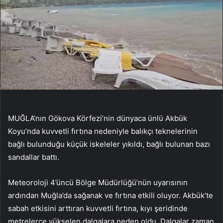
MUĞLA’nın Gökova Körfezi’nin dünyaca ünlü Akbük
Koyu’nda kuvvetli fırtına nedeniyle balıkçı teknelerinin
bağlı bulunduğu küçük iskeleler yıkıldı, bağlı bulunan bazı
sandallar battı.
Meteoroloji 4’üncü Bölge Müdürlüğü’nün uyarısının
ardından Muğla’da sağanak ve fırtına etkili oluyor. Akbük’te
sabah etkisini arttıran kuvvetli fırtına, kıyı şeridinde
metrelerce yükselen dalgalara neden oldu. Dalgalar zaman