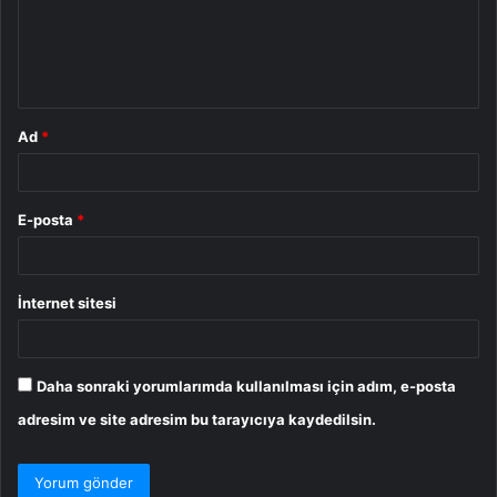
u
m
*
Ad
*
E-posta
*
İnternet sitesi
Daha sonraki yorumlarımda kullanılması için adım, e-posta
adresim ve site adresim bu tarayıcıya kaydedilsin.