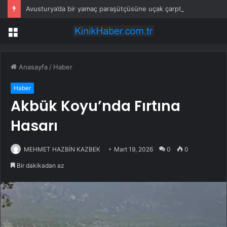
Avusturya’da bir yamaç paraşütçüsüne uçak çarptı
Menü
Anasayfa
/
Haber
Haber
Akbük Koyu’nda Fırtına
Hasarı
MEHMET HAZBİN KAZBEK
Mart 19, 2026
0
0
Bir dakikadan az