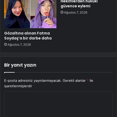
Hekimlerden hukuki
güvence eylemi
Ağustos 7, 2026
Gözaltına alınan Fatma
Soydaş’a bir darbe daha
Ağustos 7, 2026
Bir yanıt yazın
E-posta adresiniz yayınlanmayacak.
Gerekli alanlar
*
ile
işaretlenmişlerdir
Y
o
r