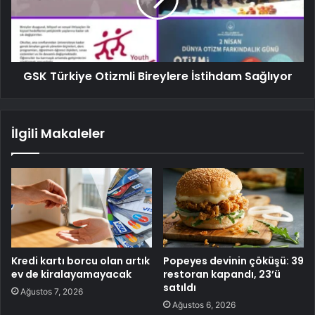
GSK Türkiye Otizmli Bireylere İstihdam Sağlıyor
İlgili Makaleler
Kredi kartı borcu olan artık
Popeyes devinin çöküşü: 39
ev de kiralayamayacak
restoran kapandı, 23’ü
satıldı
Ağustos 7, 2026
Ağustos 6, 2026