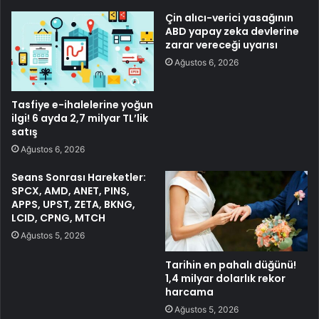
Çin alıcı-verici yasağının
ABD yapay zeka devlerine
zarar vereceği uyarısı
Ağustos 6, 2026
Tasfiye e-ihalelerine yoğun
ilgi! 6 ayda 2,7 milyar TL’lik
satış
Ağustos 6, 2026
Seans Sonrası Hareketler:
SPCX, AMD, ANET, PINS,
APPS, UPST, ZETA, BKNG,
LCID, CPNG, MTCH
Ağustos 5, 2026
Tarihin en pahalı düğünü!
1,4 milyar dolarlık rekor
harcama
Ağustos 5, 2026