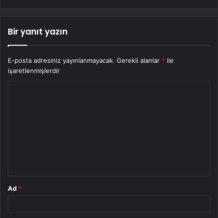
Bir yanıt yazın
E-posta adresiniz yayınlanmayacak.
Gerekli alanlar
*
ile
işaretlenmişlerdir
Y
o
r
u
m
*
Ad
*