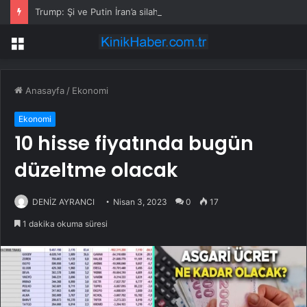
Trump: Şi ve Putin İran’a silah satmayacaklarını söyledi
Menü
Anasayfa
/
Ekonomi
Ekonomi
10 hisse fiyatında bugün
düzeltme olacak
DENİZ AYRANCI
Nisan 3, 2023
0
17
1 dakika okuma süresi