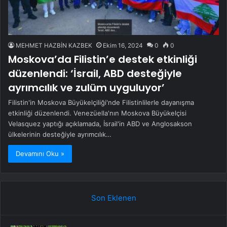
MEHMET HAZBİN KAZBEK
Ekim 16, 2024
0
0
Moskova’da Filistin’e destek etkinliği
düzenlendi: ‘İsrail, ABD desteğiyle
ayrımcılık ve zulüm uyguluyor’
Filistin'in Moskova Büyükelçiliği'nde Filistinlilerle dayanışma
etkinliği düzenlendi. Venezüella'nın Moskova Büyükelçisi
Velasquez yaptığı açıklamada, İsrail'in ABD ve Anglosakson
ülkelerinin desteğiyle ayrımcılık…
Devamını Oku »
Son Eklenen