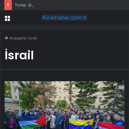
Trump: Şi ve Putin İran’a silah satmayacaklarını söyledi
Menü
Anasayfa
/
İsrail
İsrail