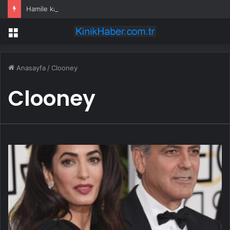
Hamile kadın hastaneye yetişemedi, motosiklet üzerinde doğum yaptı
Menü
Anasayfa
/
Clooney
Clooney